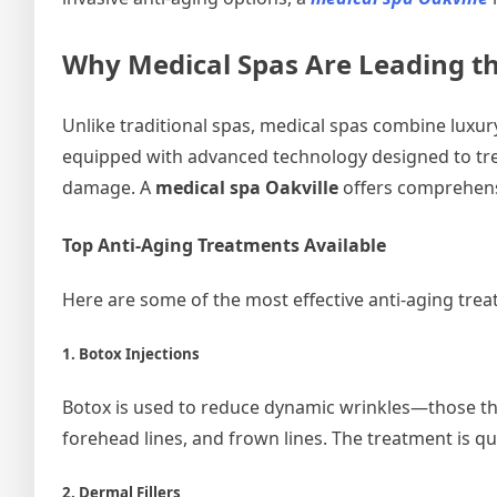
задер
и
Why Medical Spas Are Leading th
блоки
Unlike traditional spas, medical spas combine luxur
equipped with advanced technology designed to trea
damage. A
medical spa Oakville
offers comprehensi
Top Anti-Aging Treatments Available
Here are some of the most effective anti-aging tre
1.
Botox Injections
Botox is used to reduce dynamic wrinkles—those tha
forehead lines, and frown lines. The treatment is qu
2.
Dermal Fillers