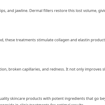
ips, and jawline. Dermal fillers restore this lost volume, gi
d, these treatments stimulate collagen and elastin product
ion, broken capillaries, and redness. It not only improves s
quality skincare products with potent ingredients that go b