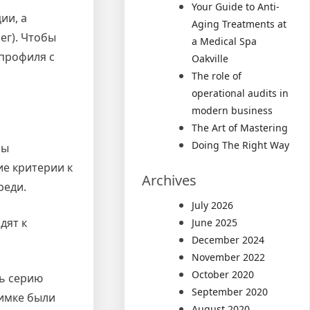
Your Guide to Anti-
ии, а
Aging Treatments at
ег). Чтобы
a Medical Spa
профиля с
Oakville
The role of
operational audits in
modern business
The Art of Mastering
Doing The Right Way
ны
е критерии к
Archives
реди.
July 2026
дят к
June 2025
December 2024
November 2022
October 2020
ь серию
September 2020
нимке были
August 2020