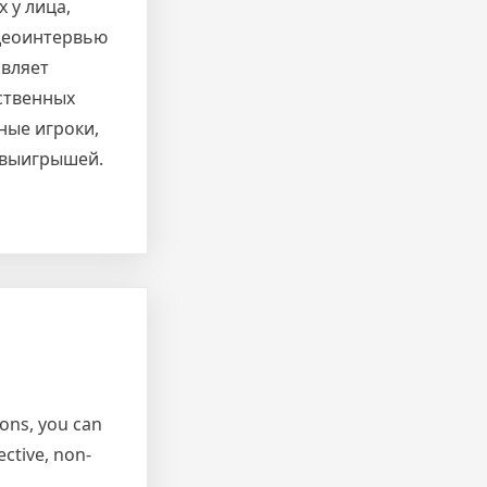
 у лица,
идеоинтервью
авляет
ственных
ные игроки,
 выигрышей.
ions, you can
ective, non-