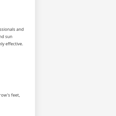
essionals and
and sun
y effective.
ow’s feet,